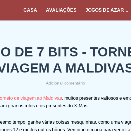
CASA
AVALIAÇÕES
JOGOS DE AZAR
O DE 7 BITS - TORN
VIAGEM A MALDIVA
Adicionar comentário
orneio de viagem ao Maldivas
, muitos presentes valiosos e em
am girar os rolos e os presentes do X-Mas.
esmo tempo, ganhe várias coisas mesquinhas, como uma viage
hones 12 e muitos outros bônus. Verifique o mapa para ver o ca