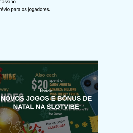
 cassino.
révio para os jogadores.
Notícia
NOVOS JOGOS E BÔNUS DE
NATAL NA SLOTVIBE