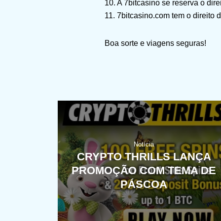
10. A 7bitcasino se reserva o dir
11. 7bitcasino.com tem o direito 
Boa sorte e viagens seguras!
Notícia
CRYPTO THRILLS LANÇA
PROMOÇÃO COM TEMA DE
PÁSCOA