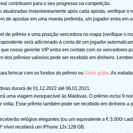
real contribuem para o seu progresso na competição.
ão atualizadas instantaneamente após cada aposta, verifique o 
ero de apostas em uma moeda preferida, um jogador entra em 
vel de prêmio e uma posição vencedora no mapa (verifique o ma
respondente será adicionado à conta de um jogador automaticam
 que nosso gerente VIP entra em contato com os vencedores par
m dos prêmios valiosos pode ser recebido em dinheiro. Lembr
para brincar com os fundos do prêmio ou
Giros grátis
. As rodada
divas durará de 01.12.2022 até 06.01.2021.
erá uma viagem inesquecível às Maldivas. O prêmio inclui 9 noi
e volta. Esse prêmio também pode ser recebido em dinheiro a p
receberão relógios elegantes (ou um equivalente a € 3.000/ cada
º nível receberá um iPhone 12x 128 GB.