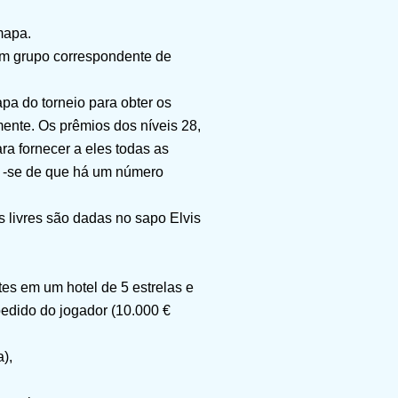
mapa.
um grupo correspondente de
pa do torneio para obter os
ente. Os prêmios dos níveis 28,
a fornecer a eles todas as
e -se de que há um número
s livres são dadas no sapo Elvis
tes em um hotel de 5 estrelas e
edido do jogador (10.000 €
),