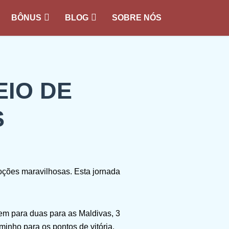
BÔNUS
BLOG
SOBRE NÓS
EIO DE
S
oções maravilhosas. Esta jornada
m para duas para as Maldivas, 3
minho para os pontos de vitória.